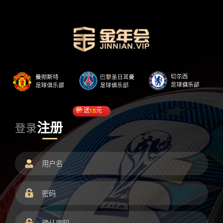
送
18
元
注册
登录