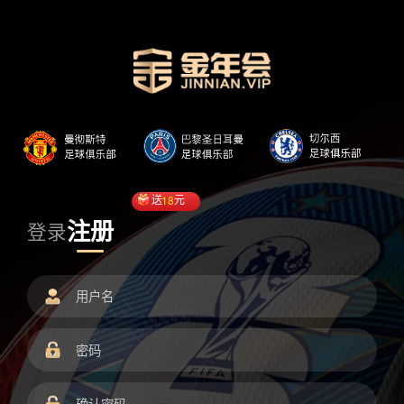
送
18
元
注册
登录