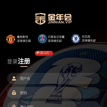
送
18
元
注册
登录