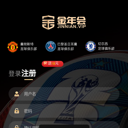
送
18
元
注册
登录