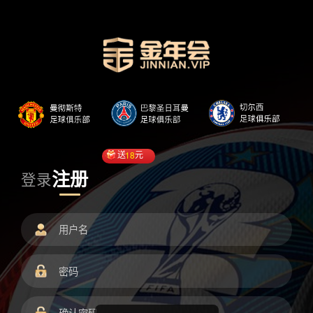
送
18
元
注册
登录